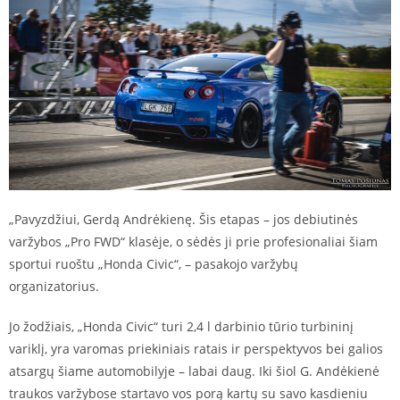
„Pavyzdžiui, Gerdą Andrėkienę. Šis etapas – jos debiutinės
varžybos „Pro FWD“ klasėje, o sėdės ji prie profesionaliai šiam
sportui ruoštu „Honda Civic“, – pasakojo varžybų
organizatorius.
Jo žodžiais, „Honda Civic“ turi 2,4 l darbinio tūrio turbininį
variklį, yra varomas priekiniais ratais ir perspektyvos bei galios
atsargų šiame automobilyje – labai daug. Iki šiol G. Andėkienė
traukos varžybose startavo vos porą kartų su savo kasdieniu