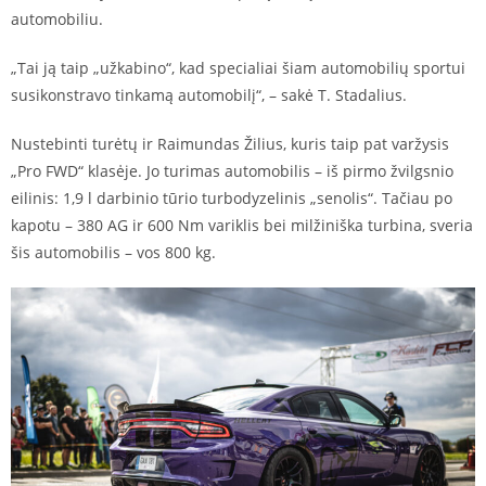
automobiliu.
„Tai ją taip „užkabino“, kad specialiai šiam automobilių sportui
susikonstravo tinkamą automobilį“, – sakė T. Stadalius.
Nustebinti turėtų ir Raimundas Žilius, kuris taip pat varžysis
„Pro FWD“ klasėje. Jo turimas automobilis – iš pirmo žvilgsnio
eilinis: 1,9 l darbinio tūrio turbodyzelinis „senolis“. Tačiau po
kapotu – 380 AG ir 600 Nm variklis bei milžiniška turbina, sveria
šis automobilis – vos 800 kg.