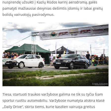
nusprendę užsukti į Kazlų Rūdos karinį aerodromą, galės
pamatyti mažiausiai devynias dešimtis įdomių ir labai greitų
bolidų vairuotojų pasirodymus.
Tiesa, startuoti traukos varžybose galima ne tik su tyčia šiam
sportui ruoštu automobiliu. Varžybose numatyta atskira klasė
„Daily Drive“, skirta tiems, kurie kasdien vairuoja greitus