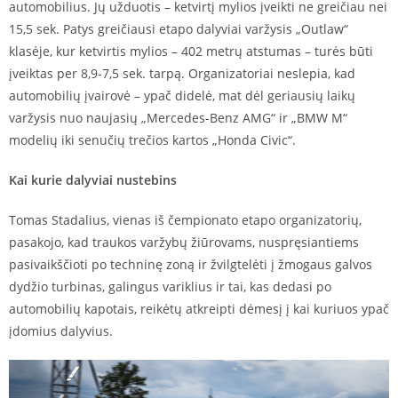
automobilius. Jų užduotis – ketvirtį mylios įveikti ne greičiau nei
15,5 sek. Patys greičiausi etapo dalyviai varžysis „Outlaw“
klasėje, kur ketvirtis mylios – 402 metrų atstumas – turės būti
įveiktas per 8,9-7,5 sek. tarpą. Organizatoriai neslepia, kad
automobilių įvairovė – ypač didelė, mat dėl geriausių laikų
varžysis nuo naujasių „Mercedes-Benz AMG“ ir „BMW M“
modelių iki senučių trečios kartos „Honda Civic“.
Kai kurie dalyviai nustebins
Tomas Stadalius, vienas iš čempionato etapo organizatorių,
pasakojo, kad traukos varžybų žiūrovams, nuspręsiantiems
pasivaikščioti po techninę zoną ir žvilgtelėti į žmogaus galvos
dydžio turbinas, galingus variklius ir tai, kas dedasi po
automobilių kapotais, reikėtų atkreipti dėmesį į kai kuriuos ypač
įdomius dalyvius.