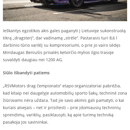
Ieškantys egzotikos akis gales paganyti į Lietuvoje sukonstruotą
tikrą „dragsterį“, dar vadinamą „strėle“. Pastarasis turi 8,6 l
darbinio tūrio variklį su kompresoriumi, o prie jo vairo sėdęs
Mindaugas Beniušis privalės ketvirčio mylios ilgio trasoje
suvaldyti daugiau nei 1200 AG.
Siūlo išbandyti patiems
„RSVMotors drag čempionato“ etapo organizatoriai pabrėžia,
kad kitaip nei daugelyje automobilių sporto šakų, techninė zona
žiūrovams nėra uždara. Tad jie savo akimis gali pamatyti, o kai
kuriais atvejais – net ir prisiliesti – prie įdomiausių techninių
sprendimų, variklių, pasiklausyti, ką apie turimą techniką
pasakoja jos savininkai.