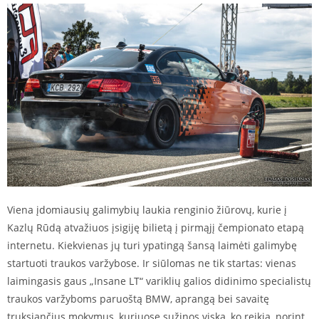
Viena įdomiausių galimybių laukia renginio žiūrovų, kurie į
Kazlų Rūdą atvažiuos įsigiję bilietą į pirmąjį čempionato etapą
internetu. Kiekvienas jų turi ypatingą šansą laimėti galimybę
startuoti traukos varžybose. Ir siūlomas ne tik startas: vienas
laimingasis gaus „Insane LT“ variklių galios didinimo specialistų
traukos varžyboms paruoštą BMW, aprangą bei savaitę
truksiančius mokymus, kuriuose sužinos viską, ko reikia, norint