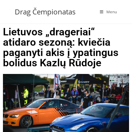
Drag Čempionatas
Menu
Lietuvos „drageriai“
atidaro sezoną: kviečia
paganyti akis į ypatingus
bolidus Kazlų Rūdoje