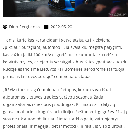
Dina Sergijenko
2022-05-20
Tiems, kurie kas kartą eidami gatve atsisuka į kiekvieną
„pikčiau“ burzgiantį automobilį, laisvalaikiu mėgsta palyginti,
kas važiuoja iki 100 km/val. greičiau, ir supranta, ką reiškia
ketvirtis mylios, artėjantis savaitgalis bus išties ypatingas. Kazlų
Rūdoje esančiame Lietuvos kariuomenės aerodrome startuoja
pirmasis Lietuvos „drago“ čempionato etapas.
„RSVMotors drag čempionato“ etapas, kuriuo savotiškai
atidaromas Lietuvos traukos varžybų sezonas, žada
organizatoriai, išties bus įspūdingas. Pirmiausia – dalyvių
gausa, mat prie „drago“ starto linijos šeštadienį, gegužės 21-ąją,
stos ne tik automobilius su šimtais arklio galių vairuojantys
profesionalai ir mėgėjai, bet ir motociklininkai. Iš viso žiūrovai,