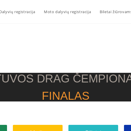
Dalyvių registracija
Moto dalyvių registracija
Biletai žiūrovam
TUVOS DRAG ČEMPION
FINALAS