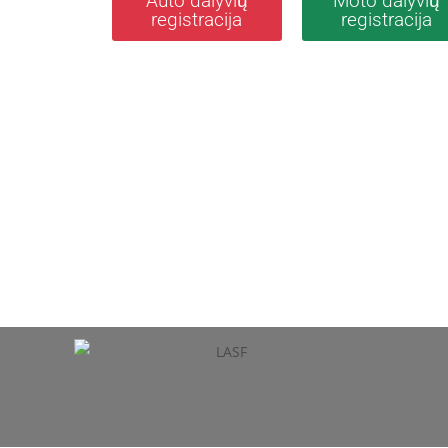
Auto dalyvių
Moto dalyvių
registracija
registracija