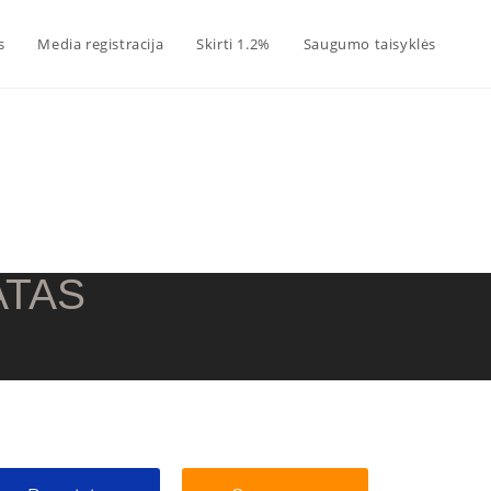
s
Media registracija
Skirti 1.2%
Saugumo taisyklės
ATAS