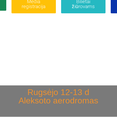
Media
Bilietai
registracija
žiūrovams
Rugsėjo 12-13 d
Aleksoto aerodromas