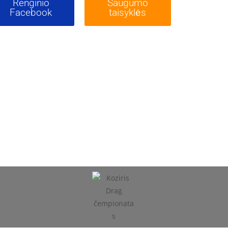
Renginio
Saugumo
Facebook
taisyklės