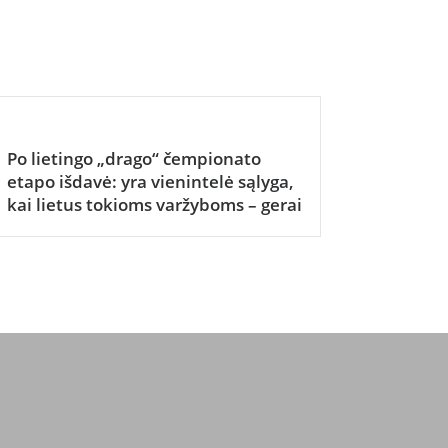
Po lietingo „drago“ čempionato
etapo išdavė: yra vienintelė sąlyga,
kai lietus tokioms varžyboms – gerai