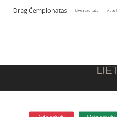
Drag Čempionatas
Live rezultatai
Auto 
LIE