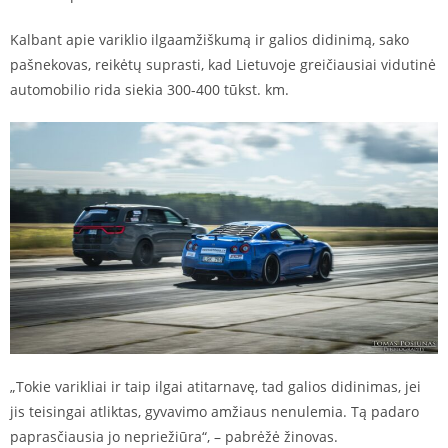
Kalbant apie variklio ilgaamžiškumą ir galios didinimą, sako
pašnekovas, reikėtų suprasti, kad Lietuvoje greičiausiai vidutinė
automobilio rida siekia 300-400 tūkst. km.
„Tokie varikliai ir taip ilgai atitarnavę, tad galios didinimas, jei
jis teisingai atliktas, gyvavimo amžiaus nenulemia. Tą padaro
paprasčiausia jo nepriežiūra“, – pabrėžė žinovas.