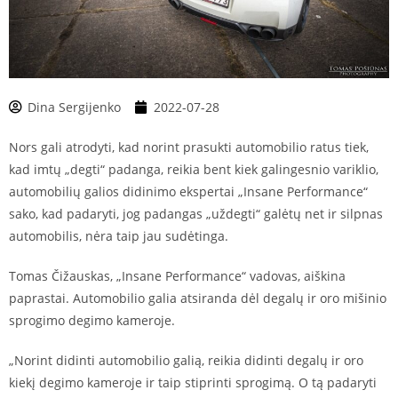
Dina Sergijenko
2022-07-28
Nors gali atrodyti, kad norint prasukti automobilio ratus tiek,
kad imtų „degti“ padanga, reikia bent kiek galingesnio variklio,
automobilių galios didinimo ekspertai „Insane Performance“
sako, kad padaryti, jog padangas „uždegti“ galėtų net ir silpnas
automobilis, nėra taip jau sudėtinga.
Tomas Čižauskas, „Insane Performance“ vadovas, aiškina
paprastai. Automobilio galia atsiranda dėl degalų ir oro mišinio
sprogimo degimo kameroje.
„Norint didinti automobilio galią, reikia didinti degalų ir oro
kiekį degimo kameroje ir taip stiprinti sprogimą. O tą padaryti