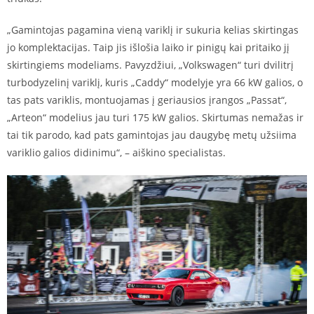
„Gamintojas pagamina vieną variklį ir sukuria kelias skirtingas
jo komplektacijas. Taip jis išlošia laiko ir pinigų kai pritaiko jį
skirtingiems modeliams. Pavyzdžiui, „Volkswagen“ turi dvilitrį
turbodyzelinį variklį, kuris „Caddy“ modelyje yra 66 kW galios, o
tas pats variklis, montuojamas į geriausios įrangos „Passat“,
„Arteon“ modelius jau turi 175 kW galios. Skirtumas nemažas ir
tai tik parodo, kad pats gamintojas jau daugybę metų užsiima
variklio galios didinimu“, – aiškino specialistas.