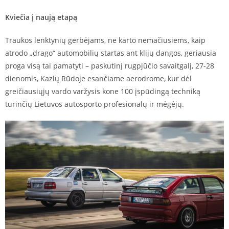
Kviečia į naują etapą
Traukos lenktynių gerbėjams, ne karto nemačiusiems, kaip
atrodo „drago“ automobilių startas ant klijų dangos, geriausia
proga visą tai pamatyti – paskutinį rugpjūčio savaitgalį, 27-28
dienomis, Kazlų Rūdoje esančiame aerodrome, kur dėl
greičiausiųjų vardo varžysis kone 100 įspūdingą techniką
turinčių Lietuvos autosporto profesionalų ir mėgėjų.