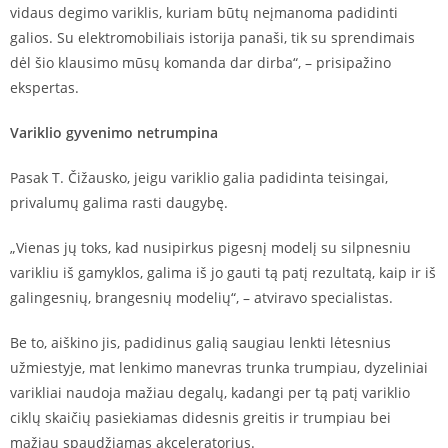
vidaus degimo variklis, kuriam būtų neįmanoma padidinti
galios. Su elektromobiliais istorija panaši, tik su sprendimais
dėl šio klausimo mūsų komanda dar dirba“, – prisipažino
ekspertas.
Variklio gyvenimo netrumpina
Pasak T. Čižausko, jeigu variklio galia padidinta teisingai,
privalumų galima rasti daugybę.
„Vienas jų toks, kad nusipirkus pigesnį modelį su silpnesniu
varikliu iš gamyklos, galima iš jo gauti tą patį rezultatą, kaip ir iš
galingesnių, brangesnių modelių“, – atviravo specialistas.
Be to, aiškino jis, padidinus galią saugiau lenkti lėtesnius
užmiestyje, mat lenkimo manevras trunka trumpiau, dyzeliniai
varikliai naudoja mažiau degalų, kadangi per tą patį variklio
ciklų skaičių pasiekiamas didesnis greitis ir trumpiau bei
mažiau spaudžiamas akceleratorius.