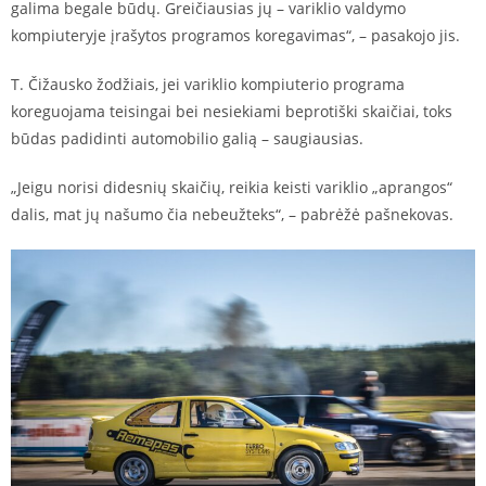
galima begale būdų. Greičiausias jų – variklio valdymo
kompiuteryje įrašytos programos koregavimas“, – pasakojo jis.
T. Čižausko žodžiais, jei variklio kompiuterio programa
koreguojama teisingai bei nesiekiami beprotiški skaičiai, toks
būdas padidinti automobilio galią – saugiausias.
„Jeigu norisi didesnių skaičių, reikia keisti variklio „aprangos“
dalis, mat jų našumo čia nebeužteks“, – pabrėžė pašnekovas.