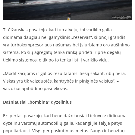
T. Čižauskas pasakojo, kad tuo atveju, kai variklio galia
didinama daugiau nei gamyklinis „rezervas“, silpnoji grandis
yra turbokompresoriaus našumas bei įsiurbiamo oro aušinimo
sistema. Po šių agregatų tenka ranką pridėti ir prie degalų
tiekimo sistemos, o tik po to tenka lįsti į variklio vidų.
„Modifikacijoms ir galios rezultatams, tiesą sakant, ribų nėra.
Viskas yra tik vaizduotės, kantrybės ir piniginės vaisius“, –
vaizdžiai apibūdino pašnekovas.
Dažniausiai „bombina“ dyzelinius
Ekspertas pasakojo, kad bene dažniausiai Lietuvoje didinama
dyzelinu varomų automobilių galia, kadangi jie šalyje patys
populiariausi. Visgi per paskutinius metus išaugo ir benzinų