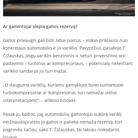
Ar gamintojai slepia galios rezervą?
Galios prieaugis gali būti labai įvairus – viskas priklauso nuo
konkretaus automobilio ir jo variklio. Pavyzdžiui, pasakojo T.
Čižauskas, jeigu variklis benzininis ir neturi priverstinio oro
padavimo – turbinos ar kompresoriaus, – potencialo nekeičiant
variklio sandaros jis turi mažai.
„O dauguma variklių, kuriems gamyklose buvo sumontuoti
turbokompresoriai ar kompresoriai, turi nemažai vietos
interpretacijoms“, – aiškino žinovas.
Pasak jo, kalbos, jog automobilių gamintojai sukūrę variklį
neišnaudoja visos jo galios ir palieka nemažą rezervą, turi
pagrindo, tačiau, sako T. Čižauskas, tai labiau rinkodaros
triukas.