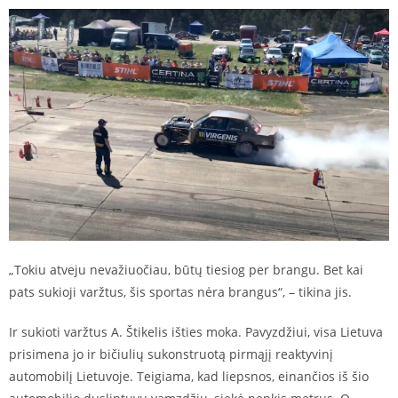
„Tokiu atveju nevažiuočiau, būtų tiesiog per brangu. Bet kai
pats sukioji varžtus, šis sportas nėra brangus“, – tikina jis.
Ir sukioti varžtus A. Štikelis išties moka. Pavyzdžiui, visa Lietuva
prisimena jo ir bičiulių sukonstruotą pirmąjį reaktyvinį
automobilį Lietuvoje. Teigiama, kad liepsnos, einančios iš šio