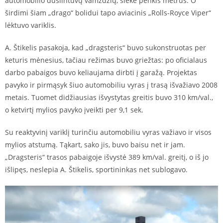
automobilio duslintuvų vamzdžių, siekė penkis metrus. O
širdimi šiam „drago“ bolidui tapo aviacinis „Rolls-Royce Viper“
lėktuvo variklis.
A. Štikelis pasakoja, kad „dragsteris“ buvo sukonstruotas per
keturis mėnesius, tačiau režimas buvo griežtas: po oficialaus
darbo pabaigos buvo keliaujama dirbti į garažą. Projektas
pavyko ir pirmąsyk šiuo automobiliu vyras į trasą išvažiavo 2008
metais. Tuomet didžiausias išvystytas greitis buvo 310 km/val.,
o ketvirtį mylios pavyko įveikti per 9,1 sek.
Su reaktyvinį variklį turinčiu automobiliu vyras važiavo ir visos
mylios atstumą. Tąkart, sako jis, buvo baisu net ir jam.
„Dragsteris“ trasos pabaigoje išvystė 389 km/val. greitį, o iš jo
išlipęs, neslepia A. Štikelis, sportininkas net sublogavo.