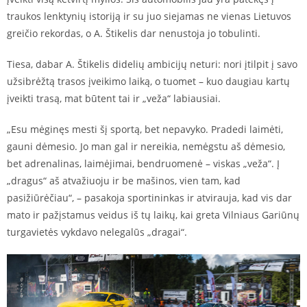
traukos lenktynių istoriją ir su juo siejamas ne vienas Lietuvos
greičio rekordas, o A. Štikelis dar nenustoja jo tobulinti.
Tiesa, dabar A. Štikelis didelių ambicijų neturi: nori įtilpit į savo
užsibrėžtą trasos įveikimo laiką, o tuomet – kuo daugiau kartų
įveikti trasą, mat būtent tai ir „veža“ labiausiai.
„Esu mėginęs mesti šį sportą, bet nepavyko. Pradedi laimėti,
gauni dėmesio. Jo man gal ir nereikia, nemėgstu aš dėmesio,
bet adrenalinas, laimėjimai, bendruomenė – viskas „veža“. Į
„dragus“ aš atvažiuoju ir be mašinos, vien tam, kad
pasižiūrėčiau“, – pasakoja sportininkas ir atvirauja, kad vis dar
mato ir pažįstamus veidus iš tų laikų, kai greta Vilniaus Gariūnų
turgavietės vykdavo nelegalūs „dragai“.