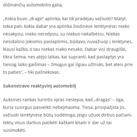
didinančių automobilio galią.
„Kokia buvo „drago“ aplinka, kai tik pradėjau važiuoti? Matyt,
tokia pati, kokia dabar yra aplinka žiedinėse lenktynėse: nieko
nesakysiu, nieko nerodysiu, su niekuo nekalbėsiu. Niekas
nesidalino jokiomis paslaptimis, būdavo, nuvažiuoji į lenktynes,
klausi kažko, o tau niekas nieko nesako. Dabar visi draugiški,
tikra šeima, nes atėjo laikas, kai supranti, kad paslaptys yra
tiesiog laiko gaišimas – žmogus gal ilgiau užtruks, bet ateis prie
to paties“, – tiki pašnekovas.
Sukonstravo reaktyvinį automobilį
Auksines rankas turintis vyras neslepia, kad „dragas“ – liga,
kuria susirgus pasveikti nebeįmaoma. Tiesa, prisipažįsta jis,
važiuoti lenktynėse būtų sudėtinga, jeigu užuot dirbus pačiam,
tektų visus darbus patikėti kažkam kitam ir dar už tai
susimokėti.