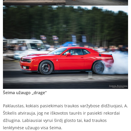
Šeima užaugo „drage“
Paklaustas, kokiais pasiekimais traukos varžybose didžiuojasi, A.
Štikelis atvirauja, jog ne iškovotos taurės ir pasiekti rekordai
džiugina. Labiausiai vyrui širdį glosto tai, kad traukos
lenktynėse užaugo visa šeima.