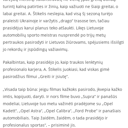
turintį kalną patirties ir žinių, kaip važiuoti ne šiaip greitai, o
labai greitai. A. Štikelis neslepia, kad visą šį sezoną turėjo
praleisti Ukrainoje ir varžytis „drago“ trasose ten, tačiau
prasidėjus karui planus teko atšaukti. Likęs Lietuvoje
automobilių sporto meistras nusprendė po trijų metų
pertraukos pasirodyti ir Lietuvos žiūrovams, spėjusiems išsiilgti
jo rekordų ir įspūdingų važiavimų.
Pakalbintas, kaip prasidėjo jo, kaip traukos lenktynių
profesionalo karjera, A. Štikelis juokiasi, kad viskas gimė
pasirodžius filmui „Greiti ir įsiutę“.
„Visada taip būna: jeigu filmas kažkoks pasirodo, įkvepia kažko
imtis, kopijuoti, daryti. Ir nors filme buvo „Supra“ ir panašūs
modeliai, Lietuvoje tuo metu važinėti pradėjome su „Opel
Kadett“, „Opel Astra“, „Opel Calibra“, „Ford Probe“ ir panašiais
automobiliais. Taip žaidėm, žaidėm, o tada prasidėjo ir
profesionalus sportas“, – prisiminė jis.