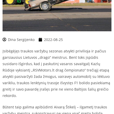
Dina Sergijenko
2022-08-25
Įsibėgėjęs traukos varžybų sezonas atvykti privilioja ir pačius
garsiausius Lietuvos „drago“ meistrus. Bent toks įspūdis
susidaro išgirdus, kad į paskutinį vasaros savaitgalį Kazlų
Rūdoje vyksiantį „RSVMotors.lt drag čempionato“ trečiąjį etapą
atvykti pasivaržyti žada žmogus, vairavęs automobilį su lėktuvo
varikliu, traukos lenktynių trasoje išvystęs F1 bolido pasiekiamą
greitį ir savo pavardę įrašęs prie ne vieno Baltijos šalių greičio
rekordo.
Būtent taip galima apibūdinti Aivarą Štikelį – ilgametį traukos
varžybų meistrą, sukonstravusį ne vieną ypač greitą bolidą,