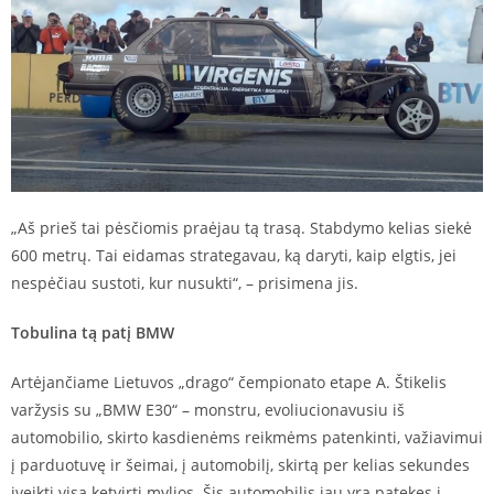
„Aš prieš tai pėsčiomis praėjau tą trasą. Stabdymo kelias siekė
600 metrų. Tai eidamas strategavau, ką daryti, kaip elgtis, jei
nespėčiau sustoti, kur nusukti“, – prisimena jis.
Tobulina tą patį BMW
Artėjančiame Lietuvos „drago“ čempionato etape A. Štikelis
varžysis su „BMW E30“ – monstru, evoliucionavusiu iš
automobilio, skirto kasdienėms reikmėms patenkinti, važiavimui
į parduotuvę ir šeimai, į automobilį, skirtą per kelias sekundes
įveikti visą ketvirtį mylios. Šis automobilis jau yra patekęs į