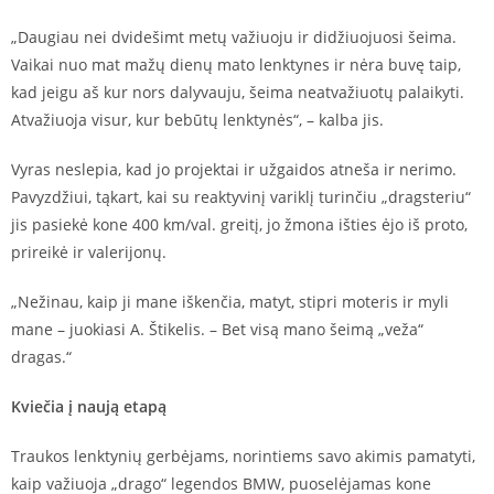
„Daugiau nei dvidešimt metų važiuoju ir didžiuojuosi šeima.
Vaikai nuo mat mažų dienų mato lenktynes ir nėra buvę taip,
kad jeigu aš kur nors dalyvauju, šeima neatvažiuotų palaikyti.
Atvažiuoja visur, kur bebūtų lenktynės“, – kalba jis.
Vyras neslepia, kad jo projektai ir užgaidos atneša ir nerimo.
Pavyzdžiui, tąkart, kai su reaktyvinį variklį turinčiu „dragsteriu“
jis pasiekė kone 400 km/val. greitį, jo žmona išties ėjo iš proto,
prireikė ir valerijonų.
„Nežinau, kaip ji mane iškenčia, matyt, stipri moteris ir myli
mane – juokiasi A. Štikelis. – Bet visą mano šeimą „veža“
dragas.“
Kviečia į naują etapą
Traukos lenktynių gerbėjams, norintiems savo akimis pamatyti,
kaip važiuoja „drago“ legendos BMW, puoselėjamas kone