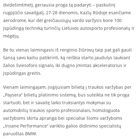
dvidešimtmetį, geriausia proga tą padaryti – paskutinį
rugpjūčio savaitgalį, 27-28 dienomis, Kazlų Rūdoje esančiame
aerodrome, kur dėl greičiausiųjų vardo varžysis kone 100
įspūdingą techniką turinčių Lietuvos autosporto profesionalų ir
mėgėjų.
Be to, vienas laimingasis iš renginio žiūrovų taip pat gali gauti
šansą savo kailiu patikrinti, ką reiškia starto jaudulys laukiant
žalios šviesoforo signalo, iki dugno įmintas akceleratorius ir
įspūdingas greitis.
Vienam laimingajam, įsigijusiam bilietą į traukos varžybas per
„Paysera“ bilietų platinimo sistemą, bus suteikta ne tik proga
startuoti, bet ir savaitę laiko truksiantys mokymai su
automobilių traukos sporto profesionalais, homologuota
varžyboms skirta apranga bei specialiai šioms varžyboms
„Insane Performance“ variklio galios didinimo specialistų
paruoštas BMW.