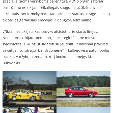
specialiai šioms varžyboms parengtu BMW, o organizatoriai
pasirūpino ne tik jam reikalingais saugumą užtikrinančiais
atributais, bet ir mokymais, kad pirmasis startas „drage“ paliktų
tik pačias geriausias emocijas ir daugybę adrenalino.
„Tikrai nesitikėjau, kad pavyks atsistoti prie starto linijos.
Nemeluosiu, bijau „pomidorų“, nes „eglutė“ – ne miesto
šviesoforas. Tikiuosi susidoroti su jauduliu ir linksmai praleisti
savaitgalį su „drago“ bendruomene“, – kalbėjo visą automobilių
traukos varžybų sezoną trukusį konkursą laimėjęs M.
Bukavickis.