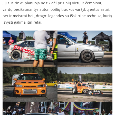
Į jį susirinkti planuoja ne tik dėl prizinių vietų ir čempionų
vardų besikaunantys automobilių traukos varžybų entuziastai,
bet ir meistrai bei „drago“ legendos su išskirtine technika, kurią
išvysti galima itin retai.