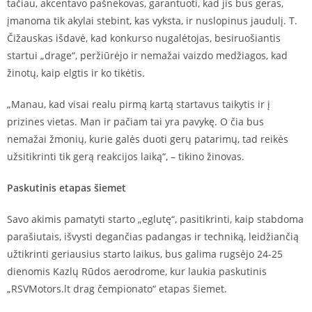
tačiau, akcentavo pašnekovas, garantuoti, kad jis bus geras,
įmanoma tik akylai stebint, kas vyksta, ir nuslopinus jaudulį. T.
Čižauskas išdavė, kad konkurso nugalėtojas, besiruošiantis
startui „drage“, peržiūrėjo ir nemažai vaizdo medžiagos, kad
žinotų, kaip elgtis ir ko tikėtis.
„Manau, kad visai realu pirmą kartą startavus taikytis ir į
prizines vietas. Man ir pačiam tai yra pavykę. O čia bus
nemažai žmonių, kurie galės duoti gerų patarimų, tad reikės
užsitikrinti tik gerą reakcijos laiką“, – tikino žinovas.
Paskutinis etapas šiemet
Savo akimis pamatyti starto „eglutę“, pasitikrinti, kaip stabdoma
parašiutais, išvysti degančias padangas ir techniką, leidžiančią
užtikrinti geriausius starto laikus, bus galima rugsėjo 24-25
dienomis Kazlų Rūdos aerodrome, kur laukia paskutinis
„RSVMotors.lt drag čempionato“ etapas šiemet.