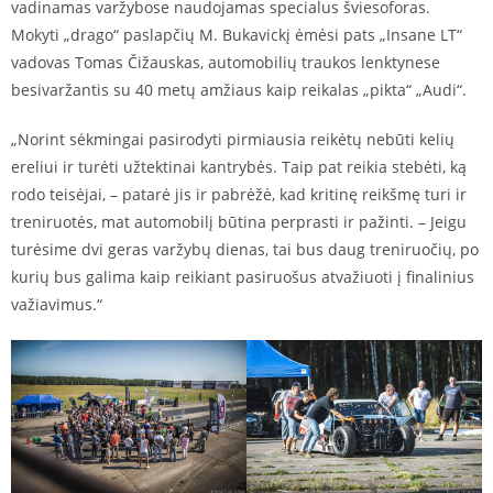
vadinamas varžybose naudojamas specialus šviesoforas.
Mokyti „drago“ paslapčių M. Bukavickį ėmėsi pats „Insane LT“
vadovas Tomas Čižauskas, automobilių traukos lenktynese
besivaržantis su 40 metų amžiaus kaip reikalas „pikta“ „Audi“.
„Norint sėkmingai pasirodyti pirmiausia reikėtų nebūti kelių
ereliui ir turėti užtektinai kantrybės. Taip pat reikia stebėti, ką
rodo teisėjai, – patarė jis ir pabrėžė, kad kritinę reikšmę turi ir
treniruotės, mat automobilį būtina perprasti ir pažinti. – Jeigu
turėsime dvi geras varžybų dienas, tai bus daug treniruočių, po
kurių bus galima kaip reikiant pasiruošus atvažiuoti į finalinius
važiavimus.“