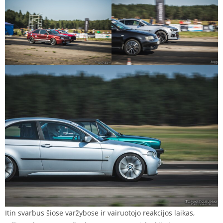
Itin svarbus šiose varžybose ir vairuotojo reakcijos laikas,