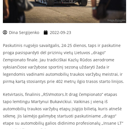
Dina Sergijenko
2022-09-23
Paskutinis rugsėjo savaitgalis, 24-25 dienos, taps ir paskutine
proga pasispardyti dėl prizinių vietų Lietuvos „drago“
čempionato finale. Jau tradiciškai Kazlų Rūdos aerodrome
vyksiančiose varžybose sportinį sezoną uždaryti žada ir
legendomis vadinami automobilių traukos varžybų meistrai, ir
pirmą kartą stosiantys prie 402 metrų ilgio trasos starto linijos.
Ketvirtasis, finalinis „RSVmotors.lt drag čempionato“ etapas
tapo lemtingu Martynui Bukavickiui. Vaikinas į vieną iš
automobilių traukos varžybų etapų įsigijo bilietą, kuris atnešė
sėkmę. Jis laimėjo galimybę startuoti paskutiniame „drago“
etape su automobilių galios didinimo profesionalų „Insane LT“