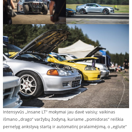
Intensyvūs „Insane LT“ mokymai jau davė vaisių: vaikinas
išmano „drago“ varžybų žodyną, kuriame „pomidoras“ reiškia
pernelyg ankstyvą startą ir automatinį pralaimėjimą, o „eglute“