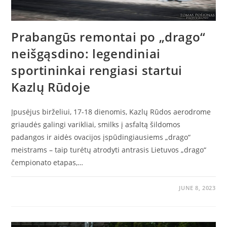
Prabangūs remontai po „drago“
neišgąsdino: legendiniai
sportininkai rengiasi startui
Kazlų Rūdoje
Įpusėjus birželiui, 17-18 dienomis, Kazlų Rūdos aerodrome
griaudės galingi varikliai, smilks į asfaltą šildomos
padangos ir aidės ovacijos įspūdingiausiems „drago“
meistrams – taip turėtų atrodyti antrasis Lietuvos „drago“
čempionato etapas,…
JUNE 8, 2023