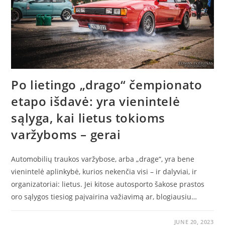
Po lietingo „drago“ čempionato
etapo išdavė: yra vienintelė
sąlyga, kai lietus tokioms
varžyboms – gerai
Automobilių traukos varžybose, arba „drage“, yra bene
vienintelė aplinkybė, kurios nekenčia visi – ir dalyviai, ir
organizatoriai: lietus. Jei kitose autosporto šakose prastos
oro sąlygos tiesiog paįvairina važiavimą ar, blogiausiu…
JUNE 20, 2023