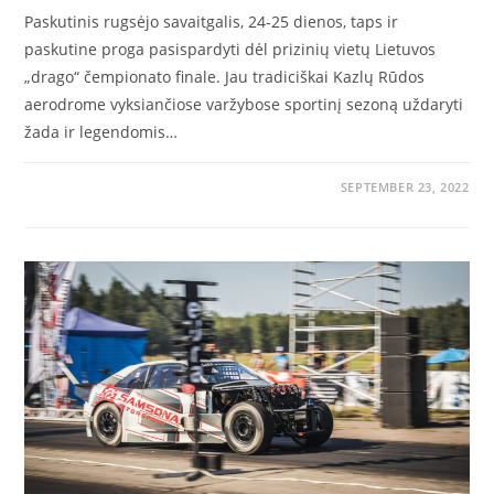
Paskutinis rugsėjo savaitgalis, 24-25 dienos, taps ir
paskutine proga pasispardyti dėl prizinių vietų Lietuvos
„drago“ čempionato finale. Jau tradiciškai Kazlų Rūdos
aerodrome vyksiančiose varžybose sportinį sezoną uždaryti
žada ir legendomis…
SEPTEMBER 23, 2022