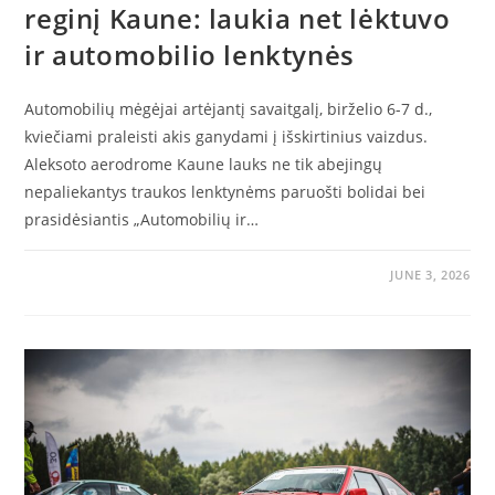
reginį Kaune: laukia net lėktuvo
ir automobilio lenktynės
Automobilių mėgėjai artėjantį savaitgalį, birželio 6-7 d.,
kviečiami praleisti akis ganydami į išskirtinius vaizdus.
Aleksoto aerodrome Kaune lauks ne tik abejingų
nepaliekantys traukos lenktynėms paruošti bolidai bei
prasidėsiantis „Automobilių ir…
JUNE 3, 2026