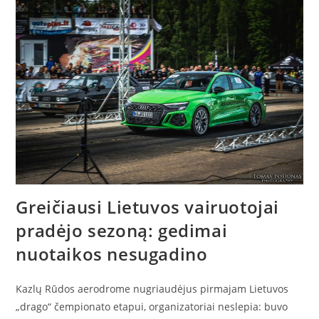
Greičiausi Lietuvos vairuotojai
pradėjo sezoną: gedimai
nuotaikos nesugadino
Kazlų Rūdos aerodrome nugriaudėjus pirmajam Lietuvos
„drago“ čempionato etapui, organizatoriai neslepia: buvo