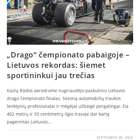
„Drago“ čempionato pabaigoje –
Lietuvos rekordas: šiemet
sportininkui jau trečias
Kazlų Rūdos aerodrome nugriaudėjo paskutinis Lietuvos
drago čempionato finalas. Sezoną automobilių traukos
lenktynių profesionalai ir mėgėjai užbaigė pergalingai: čia
402 metrų ir 33 centimetrų ilgio trasoje dar kartą
pagerintas Lietuvos…
SEPTEMBER 28, 2022