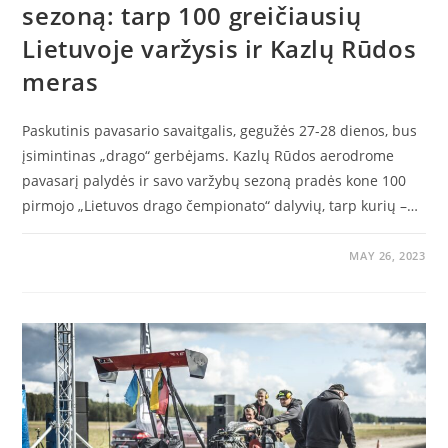
sezoną: tarp 100 greičiausių
Lietuvoje varžysis ir Kazlų Rūdos
meras
Paskutinis pavasario savaitgalis, gegužės 27-28 dienos, bus
įsimintinas „drago“ gerbėjams. Kazlų Rūdos aerodrome
pavasarį palydės ir savo varžybų sezoną pradės kone 100
pirmojo „Lietuvos drago čempionato“ dalyvių, tarp kurių –…
MAY 26, 2023