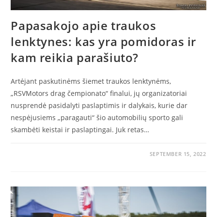
Papasakojo apie traukos
lenktynes: kas yra pomidoras ir
kam reikia parašiuto?
Artėjant paskutinėms šiemet traukos lenktynėms,
„RSVMotors drag čempionato“ finalui, jų organizatoriai
nusprendė pasidalyti paslaptimis ir dalykais, kurie dar
nespėjusiems „paragauti“ šio automobilių sporto gali
skambėti keistai ir paslaptingai. Juk retas…
SEPTEMBER 15, 2022