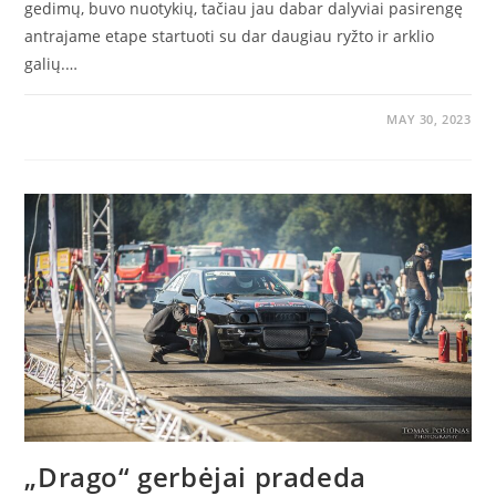
gedimų, buvo nuotykių, tačiau jau dabar dalyviai pasirengę
antrajame etape startuoti su dar daugiau ryžto ir arklio
galių.…
MAY 30, 2023
„Drago“ gerbėjai pradeda