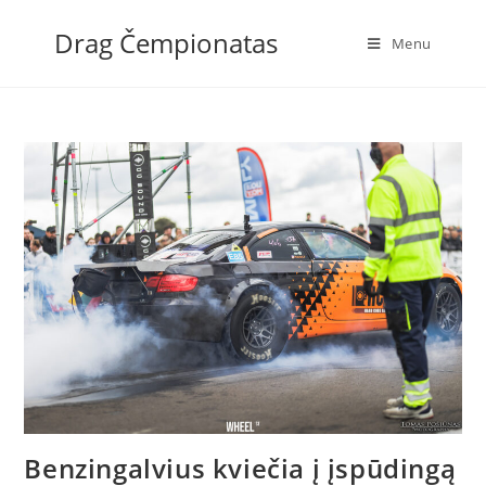
Skip
Drag Čempionatas
to
Menu
content
Benzingalvius kviečia į įspūdingą