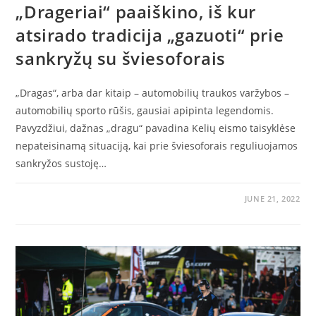
„Drageriai“ paaiškino, iš kur
atsirado tradicija „gazuoti“ prie
sankryžų su šviesoforais
„Dragas“, arba dar kitaip – automobilių traukos varžybos –
automobilių sporto rūšis, gausiai apipinta legendomis.
Pavyzdžiui, dažnas „dragu“ pavadina Kelių eismo taisyklėse
nepateisinamą situaciją, kai prie šviesoforais reguliuojamos
sankryžos sustoję…
JUNE 21, 2022