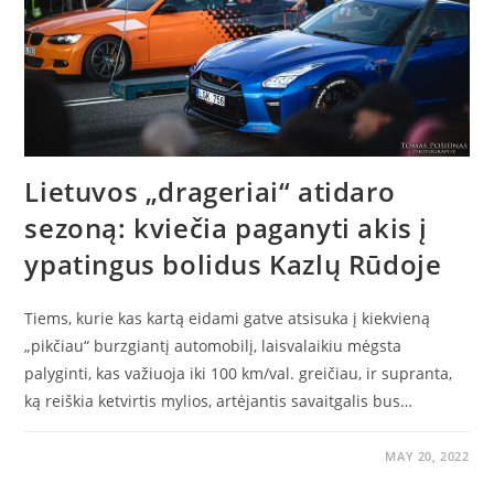
Lietuvos „drageriai“ atidaro
sezoną: kviečia paganyti akis į
ypatingus bolidus Kazlų Rūdoje
Tiems, kurie kas kartą eidami gatve atsisuka į kiekvieną
„pikčiau“ burzgiantį automobilį, laisvalaikiu mėgsta
palyginti, kas važiuoja iki 100 km/val. greičiau, ir supranta,
ką reiškia ketvirtis mylios, artėjantis savaitgalis bus…
MAY 20, 2022