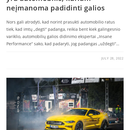
neįmanoma padidinti galios
Nors gali atrodyti, kad norint prasukti automobilio ratus
tiek, kad imtų „degti“ padanga, reikia bent kiek galingesnio
variklio, automobilių galios didinimo ekspertai „Insane
Performance“ sako, kad padaryti, jog padangas „uždegti“…
JULY 28, 2022