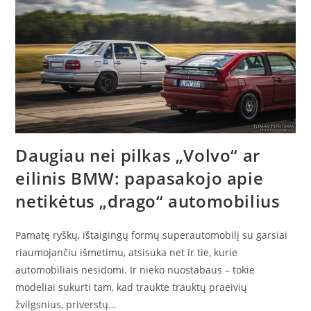
Daugiau nei pilkas „Volvo“ ar
eilinis BMW: papasakojo apie
netikėtus „drago“ automobilius
Pamatę ryškų, ištaigingų formų superautomobilį su garsiai
riaumojančiu išmetimu, atsisuka net ir tie, kurie
automobiliais nesidomi. Ir nieko nuostabaus – tokie
modeliai sukurti tam, kad traukte trauktų praeivių
žvilgsnius, priverstų…