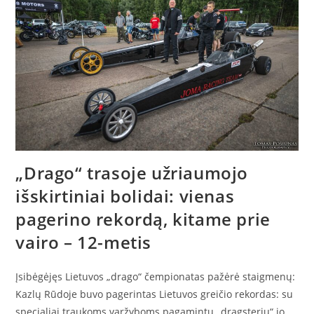
„Drago“ trasoje užriaumojo
išskirtiniai bolidai: vienas
pagerino rekordą, kitame prie
vairo – 12-metis
Įsibėgėjęs Lietuvos „drago“ čempionatas pažėrė staigmenų:
Kazlų Rūdoje buvo pagerintas Lietuvos greičio rekordas: su
specialiai traukoms varžyboms pagamintu „dragsteriu“ jo