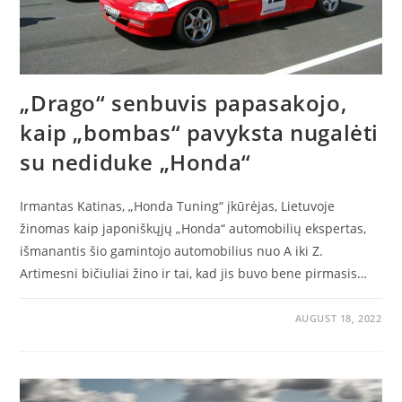
„Drago“ senbuvis papasakojo,
kaip „bombas“ pavyksta nugalėti
su nediduke „Honda“
Irmantas Katinas, „Honda Tuning“ įkūrėjas, Lietuvoje
žinomas kaip japoniškųjų „Honda“ automobilių ekspertas,
išmanantis šio gamintojo automobilius nuo A iki Z.
Artimesni bičiuliai žino ir tai, kad jis buvo bene pirmasis…
AUGUST 18, 2022