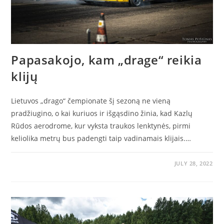
Papasakojo, kam „drage“ reikia
klijų
Lietuvos „drago“ čempionate šį sezoną ne vieną
pradžiugino, o kai kuriuos ir išgąsdino žinia, kad Kazlų
Rūdos aerodrome, kur vyksta traukos lenktynės, pirmi
keliolika metrų bus padengti taip vadinamais klijais.…
JULY 28, 2022