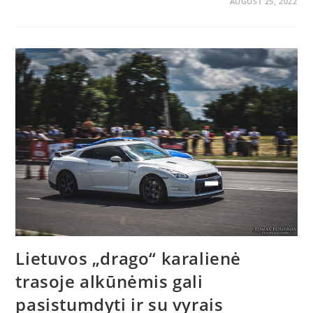
AUGUST 25, 2022
Lietuvos „drago“ karalienė
trasoje alkūnėmis gali
pasistumdyti ir su vyrais