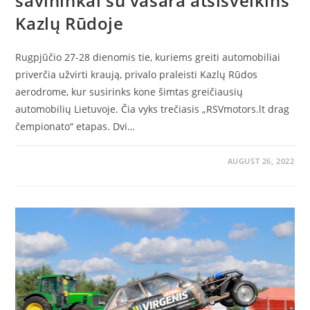
savininkai su vasara atsisveikins
Kazlų Rūdoje
Rugpjūčio 27-28 dienomis tie, kuriems greiti automobiliai
priverčia užvirti kraują, privalo praleisti Kazlų Rūdos
aerodrome, kur susirinks kone šimtas greičiausių
automobilių Lietuvoje. Čia vyks trečiasis „RSVmotors.lt drag
čempionato“ etapas. Dvi…
AUGUST 26, 2022