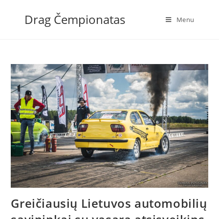
Skip
Drag Čempionatas
to
Menu
content
Greičiausių Lietuvos automobilių