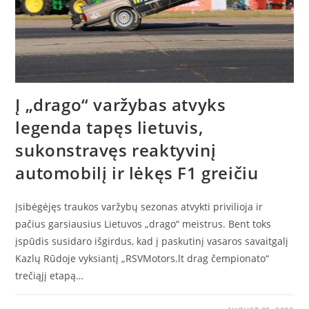
Į „drago“ varžybas atvyks
legenda tapęs lietuvis,
sukonstravęs reaktyvinį
automobilį ir lėkęs F1 greičiu
Įsibėgėjęs traukos varžybų sezonas atvykti privilioja ir
pačius garsiausius Lietuvos „drago“ meistrus. Bent toks
įspūdis susidaro išgirdus, kad į paskutinį vasaros savaitgalį
Kazlų Rūdoje vyksiantį „RSVMotors.lt drag čempionato“
trečiąjį etapą…