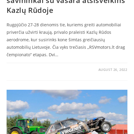
savininkai su vasara atsisveikins
Kazlų Rūdoje
Rugpjūčio 27-28 dienomis tie, kuriems greiti automobiliai
priverčia užvirti kraują, privalo praleisti Kazlų Rūdos
aerodrome, kur susirinks kone šimtas greičiausių
automobilių Lietuvoje. Čia vyks trečiasis „RSVmotors.lt drag
čempionato“ etapas. Dvi…
AUGUST 26, 2022