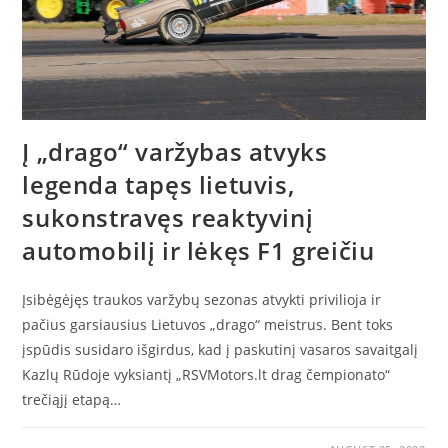
Į „drago“ varžybas atvyks
legenda tapęs lietuvis,
sukonstravęs reaktyvinį
automobilį ir lėkęs F1 greičiu
Įsibėgėjęs traukos varžybų sezonas atvykti privilioja ir
pačius garsiausius Lietuvos „drago“ meistrus. Bent toks
įspūdis susidaro išgirdus, kad į paskutinį vasaros savaitgalį
Kazlų Rūdoje vyksiantį „RSVMotors.lt drag čempionato“
trečiąjį etapą…