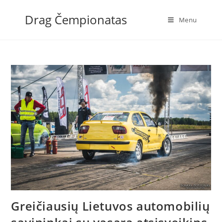
Skip
Drag Čempionatas
to
Menu
content
Greičiausių Lietuvos automobilių