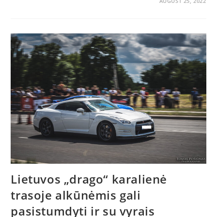
AUGUST 25, 2022
Lietuvos „drago“ karalienė
trasoje alkūnėmis gali
pasistumdyti ir su vyrais