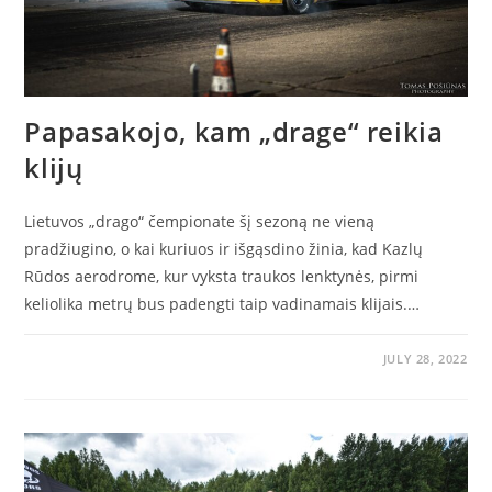
Papasakojo, kam „drage“ reikia
klijų
Lietuvos „drago“ čempionate šį sezoną ne vieną
pradžiugino, o kai kuriuos ir išgąsdino žinia, kad Kazlų
Rūdos aerodrome, kur vyksta traukos lenktynės, pirmi
keliolika metrų bus padengti taip vadinamais klijais.…
JULY 28, 2022