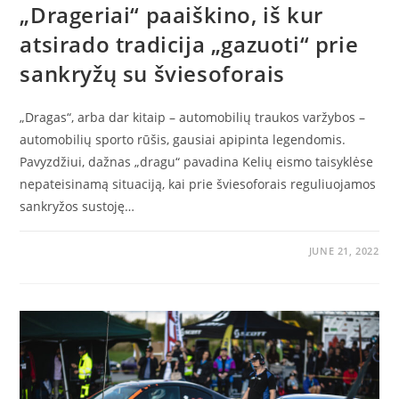
„Drageriai“ paaiškino, iš kur
atsirado tradicija „gazuoti“ prie
sankryžų su šviesoforais
„Dragas“, arba dar kitaip – automobilių traukos varžybos –
automobilių sporto rūšis, gausiai apipinta legendomis.
Pavyzdžiui, dažnas „dragu“ pavadina Kelių eismo taisyklėse
nepateisinamą situaciją, kai prie šviesoforais reguliuojamos
sankryžos sustoję…
JUNE 21, 2022