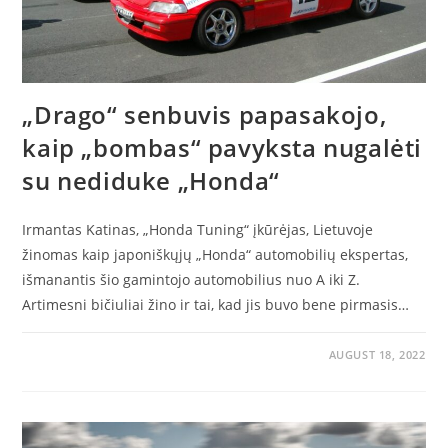
„Drago“ senbuvis papasakojo,
kaip „bombas“ pavyksta nugalėti
su nediduke „Honda“
Irmantas Katinas, „Honda Tuning“ įkūrėjas, Lietuvoje
žinomas kaip japoniškųjų „Honda“ automobilių ekspertas,
išmanantis šio gamintojo automobilius nuo A iki Z.
Artimesni bičiuliai žino ir tai, kad jis buvo bene pirmasis…
AUGUST 18, 2022