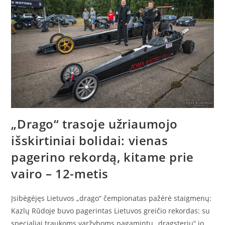
„Drago“ trasoje užriaumojo
išskirtiniai bolidai: vienas
pagerino rekordą, kitame prie
vairo – 12-metis
Įsibėgėjęs Lietuvos „drago“ čempionatas pažėrė staigmenų:
Kazlų Rūdoje buvo pagerintas Lietuvos greičio rekordas: su
specialiai traukoms varžyboms pagamintu „dragsteriu“ jo