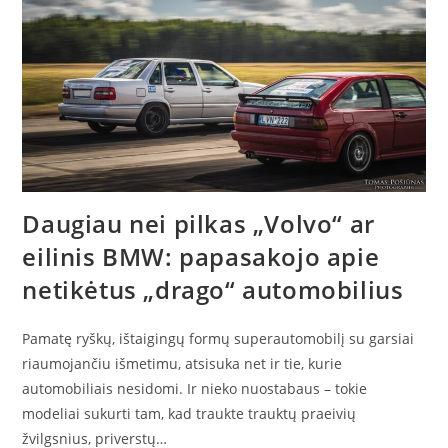
Daugiau nei pilkas „Volvo“ ar
eilinis BMW: papasakojo apie
netikėtus „drago“ automobilius
Pamatę ryškų, ištaigingų formų superautomobilį su garsiai
riaumojančiu išmetimu, atsisuka net ir tie, kurie
automobiliais nesidomi. Ir nieko nuostabaus – tokie
modeliai sukurti tam, kad traukte trauktų praeivių
žvilgsnius, priverstų…