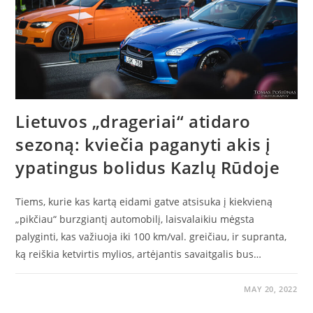
Lietuvos „drageriai“ atidaro
sezoną: kviečia paganyti akis į
ypatingus bolidus Kazlų Rūdoje
Tiems, kurie kas kartą eidami gatve atsisuka į kiekvieną
„pikčiau“ burzgiantį automobilį, laisvalaikiu mėgsta
palyginti, kas važiuoja iki 100 km/val. greičiau, ir supranta,
ką reiškia ketvirtis mylios, artėjantis savaitgalis bus…
MAY 20, 2022