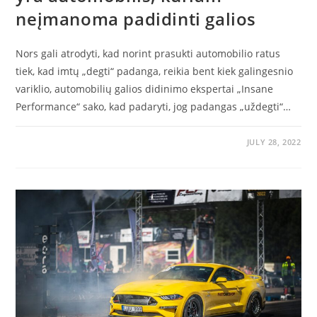
neįmanoma padidinti galios
Nors gali atrodyti, kad norint prasukti automobilio ratus
tiek, kad imtų „degti“ padanga, reikia bent kiek galingesnio
variklio, automobilių galios didinimo ekspertai „Insane
Performance“ sako, kad padaryti, jog padangas „uždegti“…
JULY 28, 2022